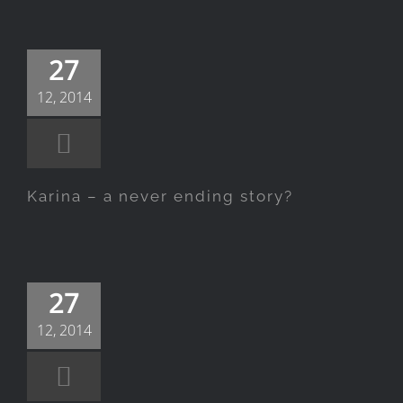
Karina – a
never ending
27
story?
12, 2014
Karina – a never ending story?
Colybree –
27
Latexfashion
12, 2014